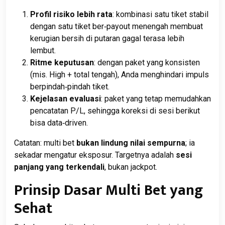
Profil risiko lebih rata
: kombinasi satu tiket stabil
dengan satu tiket ber‑payout menengah membuat
kerugian bersih di putaran gagal terasa lebih
lembut.
Ritme keputusan
: dengan paket yang konsisten
(mis. High + total tengah), Anda menghindari impuls
berpindah‑pindah tiket.
Kejelasan evaluasi
: paket yang tetap memudahkan
pencatatan P/L, sehingga koreksi di sesi berikut
bisa data‑driven.
Catatan: multi bet
bukan lindung nilai sempurna
; ia
sekadar mengatur eksposur. Targetnya adalah
sesi
panjang yang terkendali
, bukan jackpot.
Prinsip Dasar Multi Bet yang
Sehat