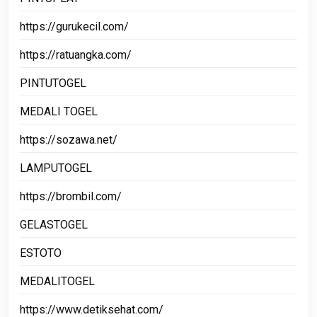
https://gurukecil.com/
https://ratuangka.com/
PINTUTOGEL
MEDALI TOGEL
https://sozawa.net/
LAMPUTOGEL
https://brombil.com/
GELASTOGEL
ESTOTO
MEDALITOGEL
https://www.detiksehat.com/