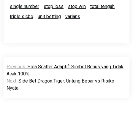
single number
stop loss
stop win
total tengah
triple sicbo
unit betting
varians
Navigasi
Previous:
Pola Scatter Adaptif: Simbol Bonus yang Tidak
pos
Acak 100%
Next:
Side Bet Dragon Tiger: Untung Besar vs Risiko
Nyata