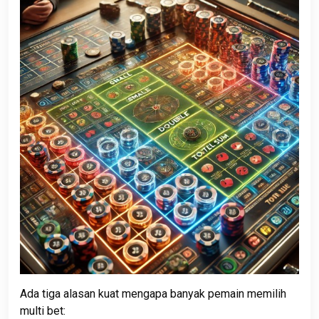
Ada tiga alasan kuat mengapa banyak pemain memilih
multi bet: