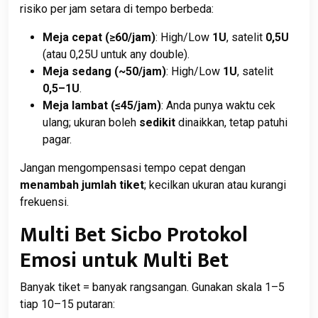
risiko per jam setara di tempo berbeda:
Meja cepat (≥60/jam)
: High/Low
1U
, satelit
0,5U
(atau 0,25U untuk any double).
Meja sedang (~50/jam)
: High/Low
1U
, satelit
0,5–1U
.
Meja lambat (≤45/jam)
: Anda punya waktu cek
ulang; ukuran boleh
sedikit
dinaikkan, tetap patuhi
pagar.
Jangan mengompensasi tempo cepat dengan
menambah jumlah tiket
; kecilkan ukuran atau kurangi
frekuensi.
Multi Bet Sicbo Protokol
Emosi untuk Multi Bet
Banyak tiket = banyak rangsangan. Gunakan skala 1–5
tiap 10–15 putaran: