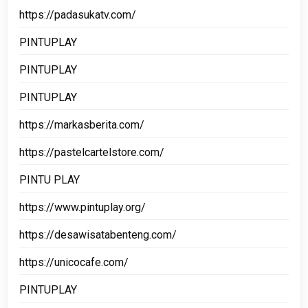
https://padasukatv.com/
PINTUPLAY
PINTUPLAY
PINTUPLAY
https://markasberita.com/
https://pastelcartelstore.com/
PINTU PLAY
https://www.pintuplay.org/
https://desawisatabenteng.com/
https://unicocafe.com/
PINTUPLAY