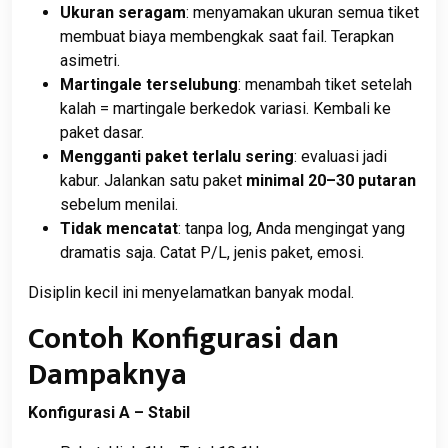
Ukuran seragam
: menyamakan ukuran semua tiket
membuat biaya membengkak saat fail. Terapkan
asimetri.
Martingale terselubung
: menambah tiket setelah
kalah = martingale berkedok variasi. Kembali ke
paket dasar.
Mengganti paket terlalu sering
: evaluasi jadi
kabur. Jalankan satu paket
minimal 20–30 putaran
sebelum menilai.
Tidak mencatat
: tanpa log, Anda mengingat yang
dramatis saja. Catat P/L, jenis paket, emosi.
Disiplin kecil ini menyelamatkan banyak modal.
Contoh Konfigurasi dan
Dampaknya
Konfigurasi A – Stabil