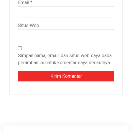
Email
*
Situs Web
Simpan nama, email, dan situs web saya pada
peramban ini untuk komentar saya berikutnya.