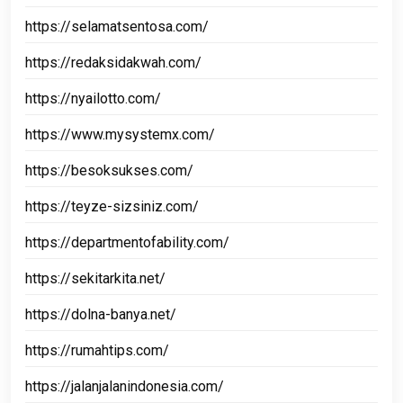
https://selamatsentosa.com/
https://redaksidakwah.com/
https://nyailotto.com/
https://www.mysystemx.com/
https://besoksukses.com/
https://teyze-sizsiniz.com/
https://departmentofability.com/
https://sekitarkita.net/
https://dolna-banya.net/
https://rumahtips.com/
https://jalanjalanindonesia.com/