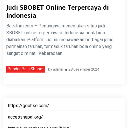
Judi SBOBET Online Terpercaya di
Indonesia
Backtrim.com – Pentingnya menemukan situs judi
SBOBET online terpercaya di Indonesia tidak bisa
diabaikan. Platform judi ini menawarkan berbagai jenis
permainan taruhan, termasuk taruhan bola online yang
sangat diminati. Keberadaan
Bandar Bola Sbobet
by
admin
28 Desember 2024
https://goohso.com/
accessnepal.org/