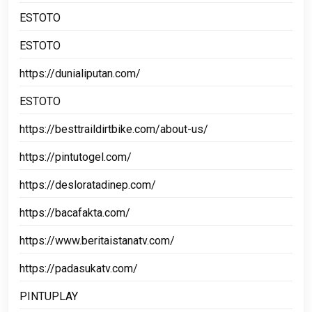
ESTOTO
ESTOTO
https://dunialiputan.com/
ESTOTO
https://besttraildirtbike.com/about-us/
https://pintutogel.com/
https://desloratadinep.com/
https://bacafakta.com/
https://www.beritaistanatv.com/
https://padasukatv.com/
PINTUPLAY