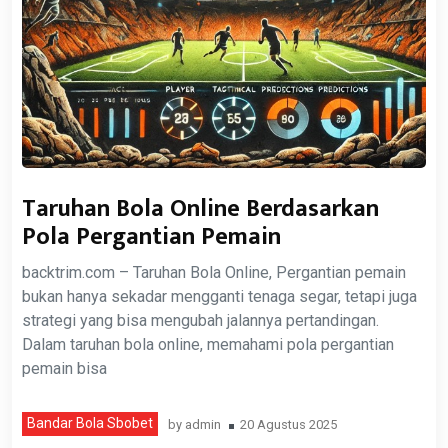
Taruhan Bola Online Berdasarkan
Pola Pergantian Pemain
backtrim.com – Taruhan Bola Online, Pergantian pemain
bukan hanya sekadar mengganti tenaga segar, tetapi juga
strategi yang bisa mengubah jalannya pertandingan.
Dalam taruhan bola online, memahami pola pergantian
pemain bisa
Bandar Bola Sbobet
by
admin
20 Agustus 2025