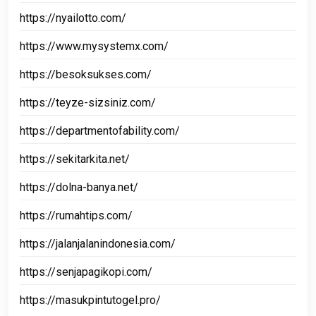
https://nyailotto.com/
https://www.mysystemx.com/
https://besoksukses.com/
https://teyze-sizsiniz.com/
https://departmentofability.com/
https://sekitarkita.net/
https://dolna-banya.net/
https://rumahtips.com/
https://jalanjalanindonesia.com/
https://senjapagikopi.com/
https://masukpintutogel.pro/