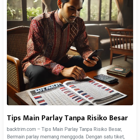
Tips Main Parlay Tanpa Risiko Besar
backtrim.com – Tips Main Parlay Tanpa Risiko Besar,
Bermain parlay memang menggoda. Dengan satu tiket,