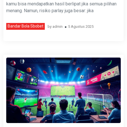
kamu bisa mendapatkan hasil berlipat jika semua pilihan
menang. Namun, risiko parlay juga besar: jika
Bandar Bola Sbobet
by
admin
5 Agustus 2025